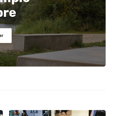
bre
er